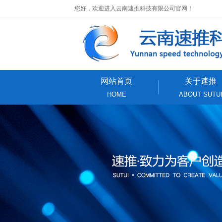
您好，欢迎进入云南速推科技有限公司官网！
网站首页
关于速推
HOME
ABOUT SUTU